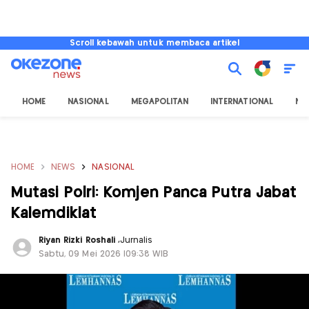
Scroll kebawah untuk membaca artikel
HOME
NASIONAL
MEGAPOLITAN
INTERNATIONAL
NU
HOME
NEWS
NASIONAL
Mutasi Polri: Komjen Panca Putra Jabat
Kalemdiklat
Riyan Rizki Roshali
,
Jurnalis
Sabtu, 09 Mei 2026 |09:38 WIB