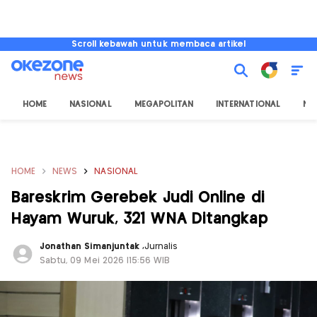
Scroll kebawah untuk membaca artikel
HOME
NASIONAL
MEGAPOLITAN
INTERNATIONAL
NU
HOME
NEWS
NASIONAL
Bareskrim Gerebek Judi Online di
Hayam Wuruk, 321 WNA Ditangkap
Jonathan Simanjuntak
,
Jurnalis
Sabtu, 09 Mei 2026 |15:56 WIB