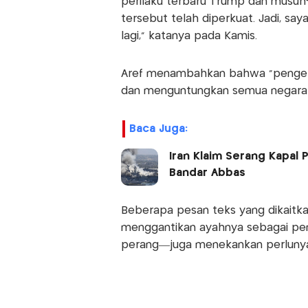
perilaku terbaru Trump dan musuh
tersebut telah diperkuat. Jadi, say
lagi,” katanya pada Kamis.
Aref menambahkan bahwa “pengelola
dan menguntungkan semua negara d
Baca Juga:
Iran Klaim Serang Kapal
Bandar Abbas
Beberapa pesan teks yang dikaitk
menggantikan ayahnya sebagai pemi
perang—juga menekankan perlunya 