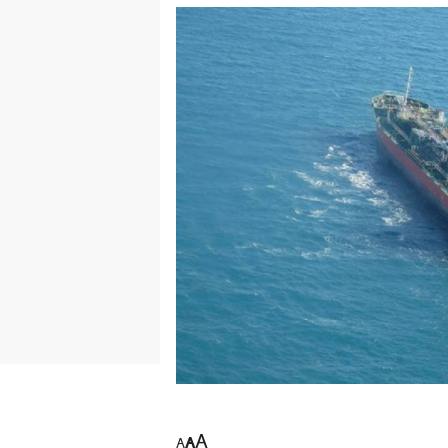
A
A
A