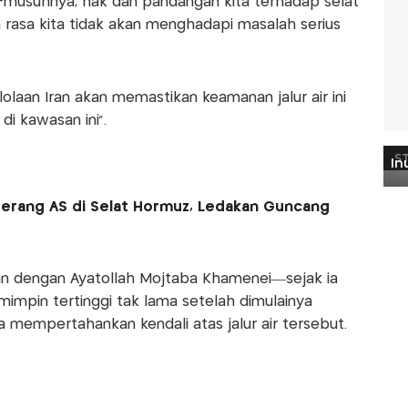
-musuhnya, hak dan pandangan kita terhadap selat
a rasa kita tidak akan menghadapi masalah serius
an Iran akan memastikan keamanan jalur air ini
i kawasan ini”.
 Perang AS di Selat Hormuz, Ledakan Guncang
an dengan Ayatollah Mojtaba Khamenei—sejak ia
mpin tertinggi tak lama setelah dimulainya
mempertahankan kendali atas jalur air tersebut.