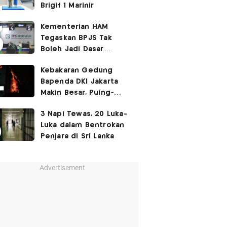
Brigif 1 Marinir
Kementerian HAM
Tegaskan BPJS Tak
Boleh Jadi Dasar
Perbedaan Kualitas
Kebakaran Gedung
Layanan Kesehatan
Bapenda DKI Jakarta
Makin Besar, Puing-
Puing Berjatuhan
3 Napi Tewas, 20 Luka-
Luka dalam Bentrokan
Penjara di Sri Lanka
Advertisement