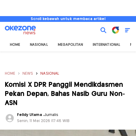
Scroll kebawah untuk membaca artikel
HOME
NASIONAL
MEGAPOLITAN
INTERNATIONAL
NU
HOME
NEWS
NASIONAL
Komisi X DPR Panggil Mendikdasmen
Pekan Depan, Bahas Nasib Guru Non-
ASN
Felldy Utama
,
Jurnalis
Senin, 11 Mei 2026 |17:48 WIB