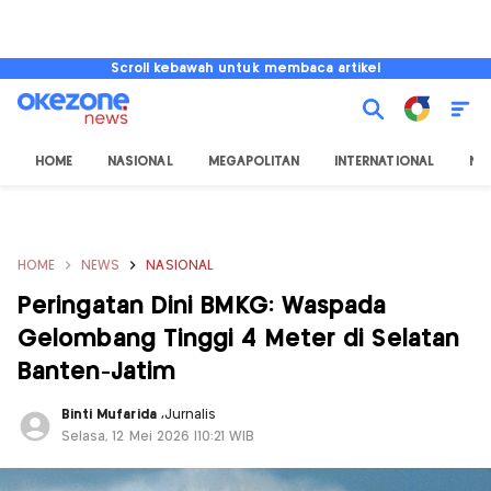
Scroll kebawah untuk membaca artikel
HOME
NASIONAL
MEGAPOLITAN
INTERNATIONAL
NU
HOME
NEWS
NASIONAL
Peringatan Dini BMKG: Waspada
Gelombang Tinggi 4 Meter di Selatan
Banten-Jatim
Binti Mufarida
,
Jurnalis
Selasa, 12 Mei 2026 |10:21 WIB