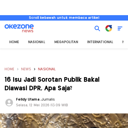
Scroll kebawah untuk membaca artikel
HOME
NASIONAL
MEGAPOLITAN
INTERNATIONAL
NU
HOME
NEWS
NASIONAL
16 Isu Jadi Sorotan Publik Bakal
Diawasi DPR, Apa Saja?
Felldy Utama
,
Jurnalis
Selasa, 12 Mei 2026 |13:09 WIB