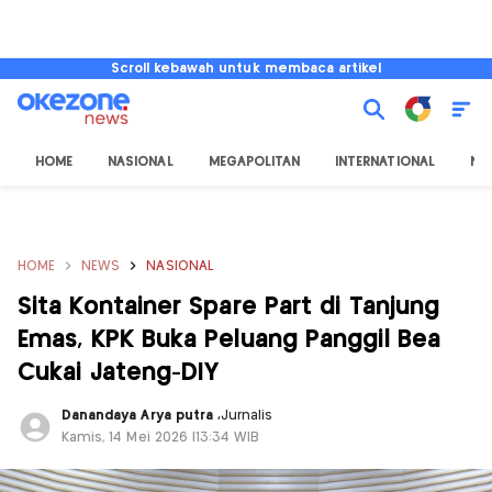
Scroll kebawah untuk membaca artikel
HOME
NASIONAL
MEGAPOLITAN
INTERNATIONAL
NU
HOME
NEWS
NASIONAL
Sita Kontainer Spare Part di Tanjung
Emas, KPK Buka Peluang Panggil Bea
Cukai Jateng-DIY
Danandaya Arya putra
,
Jurnalis
Kamis, 14 Mei 2026 |13:34 WIB