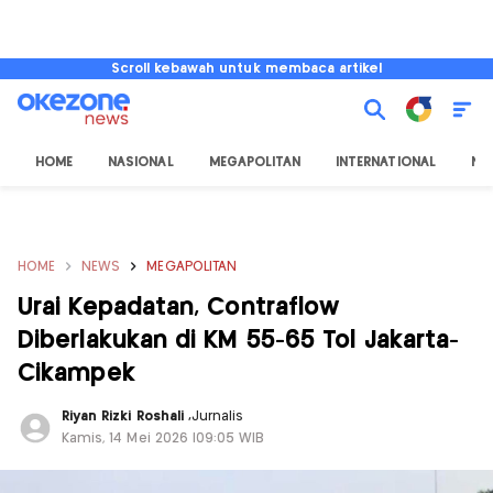
Scroll kebawah untuk membaca artikel
HOME
NASIONAL
MEGAPOLITAN
INTERNATIONAL
NU
HOME
NEWS
MEGAPOLITAN
Urai Kepadatan, Contraflow
Diberlakukan di KM 55-65 Tol Jakarta-
Cikampek
Riyan Rizki Roshali
,
Jurnalis
Kamis, 14 Mei 2026 |09:05 WIB