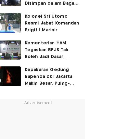
Disimpan dalam Bagasi
Honda Jazz
Kolonel Sri Utomo
Resmi Jabat Komandan
Brigif 1 Marinir
Kementerian HAM
Tegaskan BPJS Tak
Boleh Jadi Dasar
Perbedaan Kualitas
Kebakaran Gedung
Layanan Kesehatan
Bapenda DKI Jakarta
Makin Besar, Puing-
Puing Berjatuhan
Advertisement