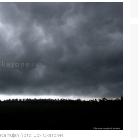
uaca hujan (Foto: Dok Okezone)