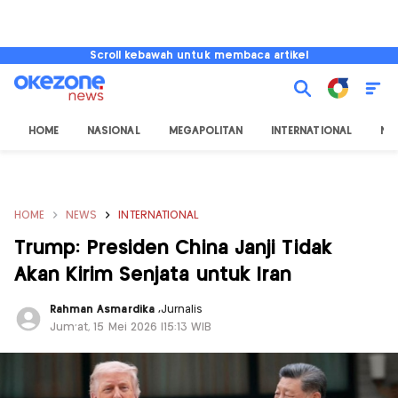
Scroll kebawah untuk membaca artikel
HOME
NASIONAL
MEGAPOLITAN
INTERNATIONAL
NU
HOME
NEWS
INTERNATIONAL
Trump: Presiden China Janji Tidak
Akan Kirim Senjata untuk Iran
Rahman Asmardika
,
Jurnalis
Jum'at, 15 Mei 2026 |15:13 WIB