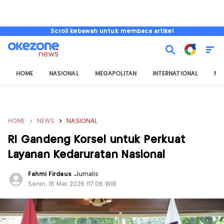
Scroll kebawah untuk membaca artikel
HOME
NASIONAL
MEGAPOLITAN
INTERNATIONAL
NU
HOME
NEWS
NASIONAL
RI Gandeng Korsel untuk Perkuat
Layanan Kedaruratan Nasional
Fahmi Firdaus
,
Jurnalis
Senin, 18 Mei 2026 |17:06 WIB