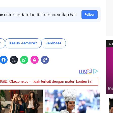
ne
untuk update berita terbaru setiap hari
Follow
t
Kasus Jambret
Jambret