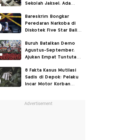
Sekolah Jaksel, Ada
Dugaan Narkoba hingga
Bareskrim Bongkar
Ruang Bunker
Peredaran Narkoba di
Diskotek Five Star Bali,
Ini Penampakannya!
Buruh Batalkan Demo
Agustus-September,
Ajukan Empat Tuntutan
ke Pemerintah
8 Fakta Kasus Mutilasi
Sadis di Depok: Pelaku
Incar Motor Korban
hingga Motif Terungkap
Advertisement