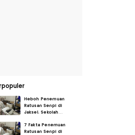
rpopuler
Heboh Penemuan
Ratusan Senpi di
Jaksel, Sekolah
Tegaskan Tak Ada
7 Fakta Penemuan
Kegiatan Eskul
Ratusan Senpi di
Menembak