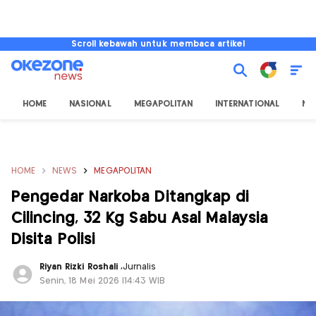
Scroll kebawah untuk membaca artikel
HOME
NASIONAL
MEGAPOLITAN
INTERNATIONAL
NU
HOME
NEWS
MEGAPOLITAN
Pengedar Narkoba Ditangkap di
Cilincing, 32 Kg Sabu Asal Malaysia
Disita Polisi
Riyan Rizki Roshali
,
Jurnalis
Senin, 18 Mei 2026 |14:43 WIB