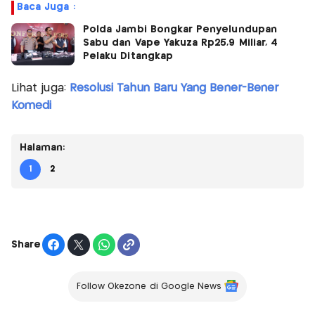
Baca Juga :
Polda Jambi Bongkar Penyelundupan
Sabu dan Vape Yakuza Rp25,9 Miliar, 4
Pelaku Ditangkap
Lihat juga:
Resolusi Tahun Baru Yang Bener-Bener
Komedi
Halaman:
1
2
Share
Follow Okezone di Google News