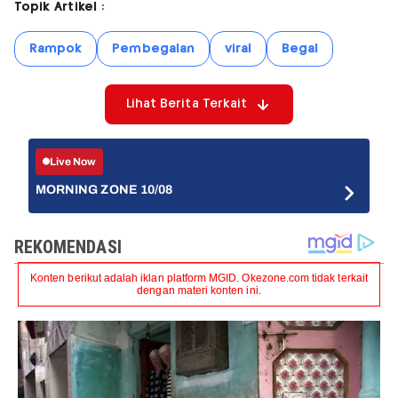
Topik Artikel :
Rampok
Pembegalan
viral
Begal
Lihat Berita Terkait
Live Now
MORNING ZONE 10/08