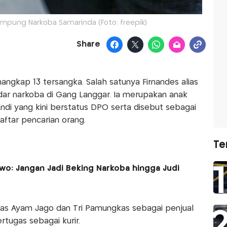
mpung Narkoba Samarinda (Foto: freepik)
Share
angkap 13 tersangka. Salah satunya Firnandes alias
ar narkoba di Gang Langgar. Ia merupakan anak
Endi yang kini berstatus DPO serta disebut sebagai
ftar pencarian orang.
Te
wo: Jangan Jadi Beking Narkoba hingga Judi
ias Ayam Jago dan Tri Pamungkas sebagai penjual
rtugas sebagai kurir.