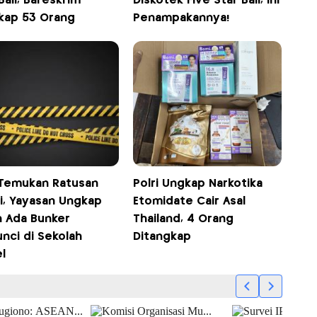
Bali, Bareskrim
Diskotek Five Star Bali, Ini
kap 53 Orang
Penampakannya!
 Temukan Ratusan
Polri Ungkap Narkotika
i, Yayasan Ungkap
Etomidate Cair Asal
h Ada Bunker
Thailand, 4 Orang
nci di Sekolah
Ditangkap
l