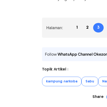
Halaman:
1
2
3
Follow
WhatsApp Channel Okezo
Topik Artikel :
kampung narkoba
Sabu
Na
Share