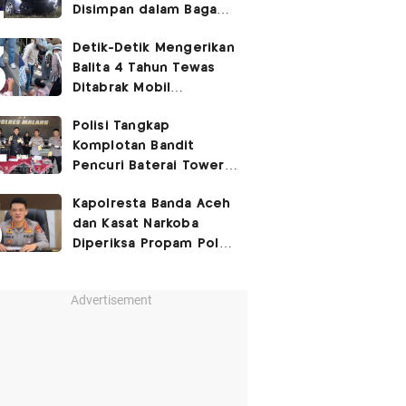
Disimpan dalam Bagasi
Honda Jazz
Detik-Detik Mengerikan
Balita 4 Tahun Tewas
Ditabrak Mobil
Kapolsek
Polisi Tangkap
Komplotan Bandit
Pencuri Baterai Tower,
Kerugian Capai Rp432
Kapolresta Banda Aceh
Juta
dan Kasat Narkoba
Diperiksa Propam Polri,
Ada Apa?
Advertisement