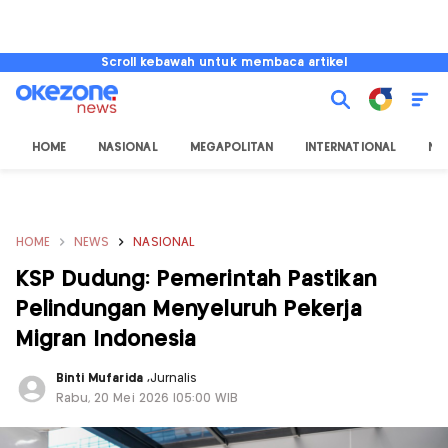
Scroll kebawah untuk membaca artikel
HOME
NASIONAL
MEGAPOLITAN
INTERNATIONAL
NU
HOME
NEWS
NASIONAL
KSP Dudung: Pemerintah Pastikan
Pelindungan Menyeluruh Pekerja
Migran Indonesia
Binti Mufarida
,
Jurnalis
Rabu, 20 Mei 2026 |05:00 WIB