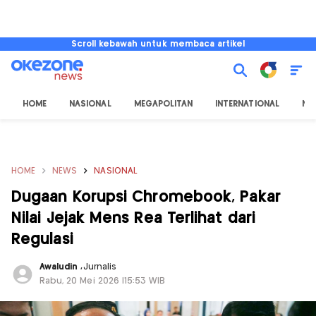
Scroll kebawah untuk membaca artikel
HOME
NASIONAL
MEGAPOLITAN
INTERNATIONAL
NU
HOME
NEWS
NASIONAL
Dugaan Korupsi Chromebook, Pakar
Nilai Jejak Mens Rea Terlihat dari
Regulasi
Awaludin
,
Jurnalis
Rabu, 20 Mei 2026 |15:53 WIB