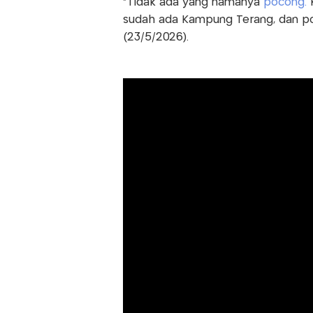
“Tidak ada yang namanya
pocong.
K
sudah ada Kampung Terang, dan poc
(23/5/2026).