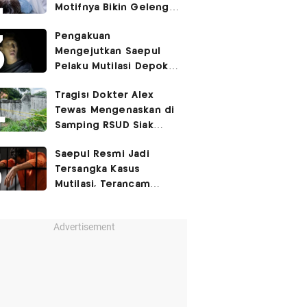
Motifnya Bikin Geleng
Kepala
Pengakuan
Mengejutkan Saepul
Pelaku Mutilasi Depok:
Murka Digerayangi
Tragis! Dokter Alex
Korban di Kontrakan
Tewas Mengenaskan di
Samping RSUD Siak
Akibat Suntikan
Saepul Resmi Jadi
Rocuronium
Tersangka Kasus
Mutilasi, Terancam
Penjara Seumur Hidup!
Advertisement