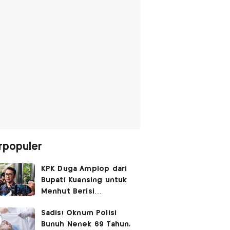
rpopuler
KPK Duga Amplop dari
Bupati Kuansing untuk
Menhut Berisi
SGD14.000,
Sadis! Oknum Polisi
Pengembaliannya
Bunuh Nenek 69 Tahun,
Belum Utuh