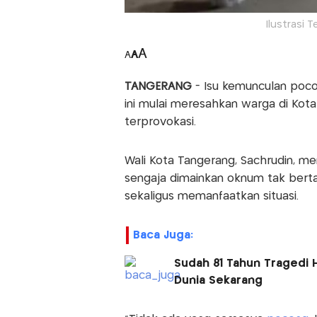
Ilustrasi 
A
A
A
TANGERANG
- Isu kemunculan poco
ini mulai meresahkan warga di Kot
terprovokasi.
Wali Kota Tangerang, Sachrudin, 
sengaja dimainkan oknum tak bert
sekaligus memanfaatkan situasi.
Baca Juga:
Sudah 81 Tahun Tragedi H
Dunia Sekarang