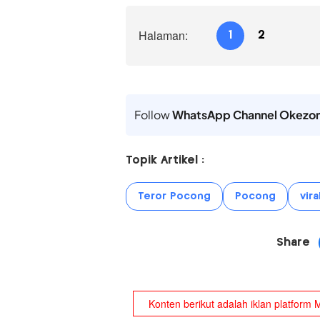
Halaman:
1
2
Follow
WhatsApp Channel Okezo
Topik Artikel :
Teror Pocong
Pocong
vira
Share