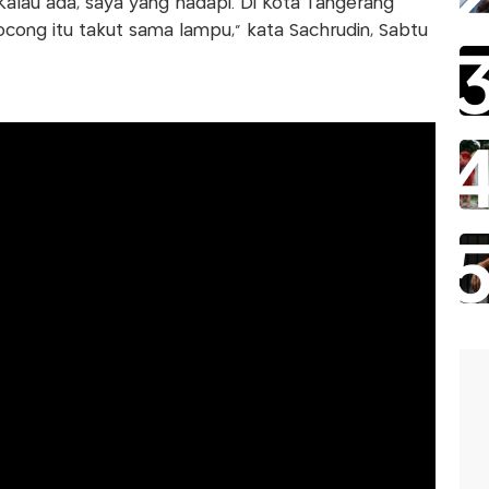
alau ada, saya yang hadapi. Di Kota Tangerang
ong itu takut sama lampu,” kata Sachrudin, Sabtu