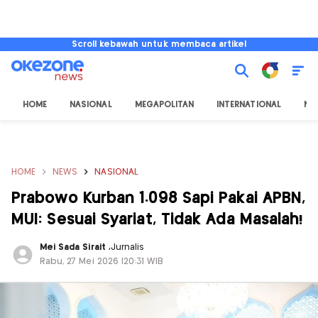
Scroll kebawah untuk membaca artikel
HOME
NASIONAL
MEGAPOLITAN
INTERNATIONAL
NU
HOME
NEWS
NASIONAL
Prabowo Kurban 1.098 Sapi Pakai APBN,
MUI: Sesuai Syariat, Tidak Ada Masalah!
Mei Sada Sirait
,
Jurnalis
Rabu, 27 Mei 2026 |20:31 WIB