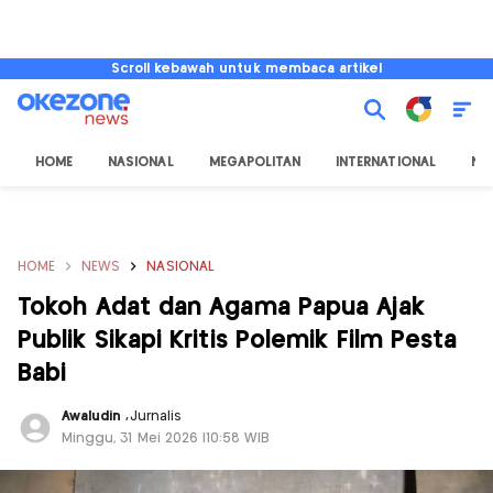
Scroll kebawah untuk membaca artikel
HOME
NASIONAL
MEGAPOLITAN
INTERNATIONAL
NU
HOME
NEWS
NASIONAL
Tokoh Adat dan Agama Papua Ajak
Publik Sikapi Kritis Polemik Film Pesta
Babi
Awaludin
,
Jurnalis
Minggu, 31 Mei 2026 |10:58 WIB