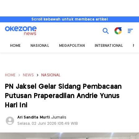
Scroll kebawah untuk membaca artikel
HOME
NASIONAL
MEGAPOLITAN
INTERNATIONAL
NU
HOME
NEWS
NASIONAL
PN Jaksel Gelar Sidang Pembacaan
Putusan Praperadilan Andrie Yunus
Hari Ini
Ari Sandita Murti
,
Jurnalis
Selasa, 02 Juni 2026 |08:49 WIB