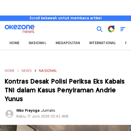
Scroll kebawah untuk membaca artikel
HOME
NASIONAL
MEGAPOLITAN
INTERNATIONAL
NU
HOME
NEWS
NASIONAL
Kontras Desak Polisi Periksa Eks Kabais
TNI dalam Kasus Penyiraman Andrie
Yunus
Niko Prayoga
,
Jurnalis
Rabu, 17 Juni 2026 |12:43 WIB