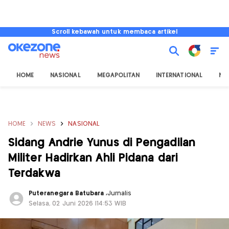
Scroll kebawah untuk membaca artikel
HOME
NASIONAL
MEGAPOLITAN
INTERNATIONAL
NU
HOME
NEWS
NASIONAL
Sidang Andrie Yunus di Pengadilan
Militer Hadirkan Ahli Pidana dari
Terdakwa
Puteranegara Batubara
,
Jurnalis
Selasa, 02 Juni 2026 |14:53 WIB