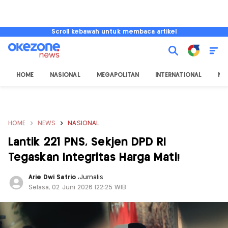
Scroll kebawah untuk membaca artikel
HOME
NASIONAL
MEGAPOLITAN
INTERNATIONAL
NU
HOME
NEWS
NASIONAL
Lantik 221 PNS, Sekjen DPD RI
Tegaskan Integritas Harga Mati!
Arie Dwi Satrio
,
Jurnalis
Selasa, 02 Juni 2026 |22:25 WIB