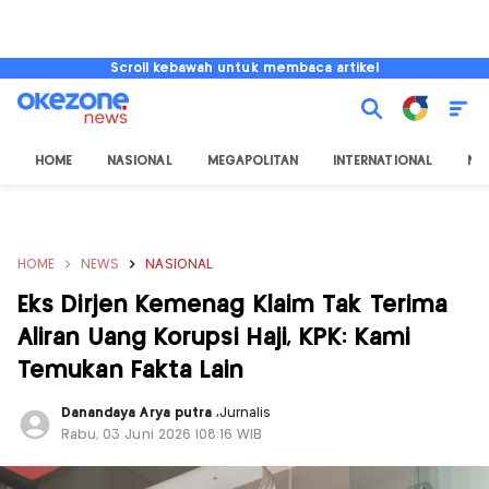
Scroll kebawah untuk membaca artikel
HOME
NASIONAL
MEGAPOLITAN
INTERNATIONAL
NU
HOME
NEWS
NASIONAL
Eks Dirjen Kemenag Klaim Tak Terima
Aliran Uang Korupsi Haji, KPK: Kami
Temukan Fakta Lain
Danandaya Arya putra
,
Jurnalis
Rabu, 03 Juni 2026 |08:16 WIB