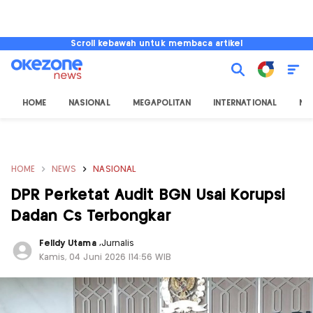
Scroll kebawah untuk membaca artikel
HOME
NASIONAL
MEGAPOLITAN
INTERNATIONAL
NU
HOME
NEWS
NASIONAL
DPR Perketat Audit BGN Usai Korupsi
Dadan Cs Terbongkar
Felldy Utama
,
Jurnalis
Kamis, 04 Juni 2026 |14:56 WIB