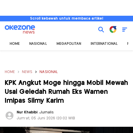
Scroll kebawah untuk membaca artikel
HOME
NASIONAL
MEGAPOLITAN
INTERNATIONAL
NU
HOME
NEWS
NASIONAL
KPK Angkut Moge hingga Mobil Mewah
Usai Geledah Rumah Eks Wamen
Imipas Silmy Karim
Nur Khabibi
,
Jurnalis
Jum'at, 05 Juni 2026 |20:02 WIB