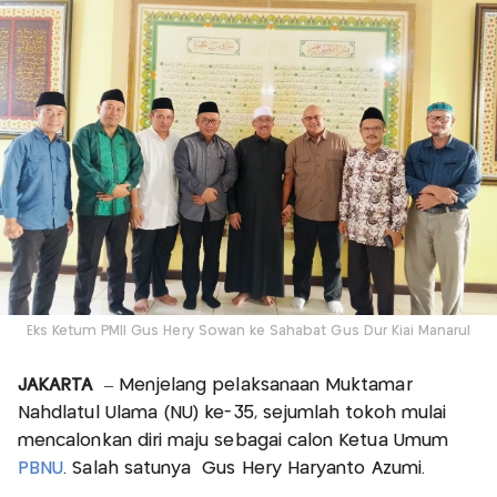
Eks Ketum PMII Gus Hery Sowan ke Sahabat Gus Dur Kiai Manarul
JAKARTA
– Menjelang pelaksanaan Muktamar
Nahdlatul Ulama (NU) ke-35, sejumlah tokoh mulai
mencalonkan diri maju sebagai calon Ketua Umum
PBNU
. Salah satunya Gus Hery Haryanto Azumi.