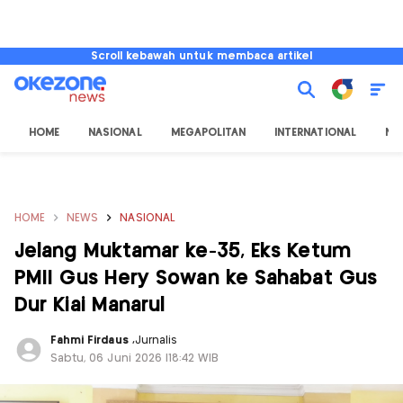
Scroll kebawah untuk membaca artikel
HOME
NASIONAL
MEGAPOLITAN
INTERNATIONAL
NU
HOME
NEWS
NASIONAL
Jelang Muktamar ke-35, Eks Ketum
PMII Gus Hery Sowan ke Sahabat Gus
Dur Kiai Manarul
Fahmi Firdaus
,
Jurnalis
Sabtu, 06 Juni 2026 |18:42 WIB