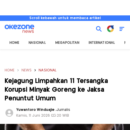
Scroll kebawah untuk membaca artikel
HOME
NASIONAL
MEGAPOLITAN
INTERNATIONAL
NU
HOME
NEWS
NASIONAL
Kejagung Limpahkan 11 Tersangka
Korupsi Minyak Goreng ke Jaksa
Penuntut Umum
Yuwantoro Winduajie
,
Jurnalis
Kamis, 11 Juni 2026 |23:20 WIB