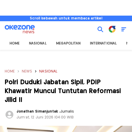
Scroll kebawah untuk membaca artikel
HOME
NASIONAL
MEGAPOLITAN
INTERNATIONAL
NU
HOME
NEWS
NASIONAL
Polri Duduki Jabatan Sipil, PDIP
Khawatir Muncul Tuntutan Reformasi
Jilid II
Jonathan Simanjuntak
,
Jurnalis
Jum'at, 12 Juni 2026 |04:00 WIB