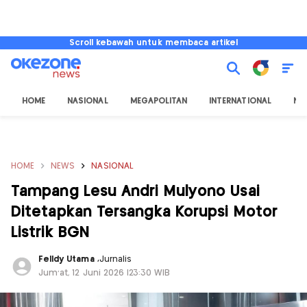
Scroll kebawah untuk membaca artikel
HOME
NASIONAL
MEGAPOLITAN
INTERNATIONAL
NU
HOME
NEWS
NASIONAL
Tampang Lesu Andri Mulyono Usai
Ditetapkan Tersangka Korupsi Motor
Listrik BGN
Felldy Utama
,
Jurnalis
Jum'at, 12 Juni 2026 |23:30 WIB