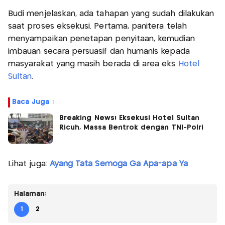
Budi menjelaskan, ada tahapan yang sudah dilakukan
saat proses eksekusi. Pertama, panitera telah
menyampaikan penetapan penyitaan, kemudian
imbauan secara persuasif dan humanis kepada
masyarakat yang masih berada di area eks
Hotel
Sultan
.
Baca Juga :
Breaking News! Eksekusi Hotel Sultan
Ricuh, Massa Bentrok dengan TNI-Polri
Lihat juga:
Ayang Tata Semoga Ga Apa-apa Ya
Halaman:
1
2