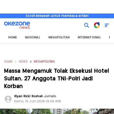
Scroll kebawah untuk membaca artikel
HOME
NASIONAL
MEGAPOLITAN
INTERNATIONAL
NU
HOME
NEWS
MEGAPOLITAN
Massa Mengamuk Tolak Eksekusi Hotel
Sultan, 27 Anggota TNI-Polri Jadi
Korban
Riyan Rizki Roshali
,
Jurnalis
Kamis, 18 Juni 2026 |12:09 WIB