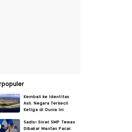
rpopuler
Kembali ke Identitas
Asli, Negara Terkecil
Ketiga di Dunia Ini
Umumkan Perubahan
Sadis! Siswi SMP Tewas
Nama
Dibakar Mantan Pacar,