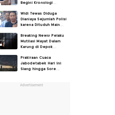
Begini Kronologi
Lengkapnya
Widi Tewas Diduga
Dianiaya Sejumlah Polisi
karena Dituduh Main
Judol
Breaking News! Pelaku
Mutilasi Mayat Dalam
Karung di Depok
Ditangkap
Prakiraan Cuaca
Jabodetabek Hari Ini:
Siang hingga Sore
Berpotensi Hujan
Advertisement