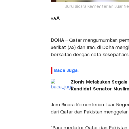
Juru Bicara Kementerian Luar Ne
A
A
A
DOHA
– Qatar mengumumkan pembic
Serikat (AS) dan Iran, di Doha meng
berkaitan dengan nota kesepahaman
Baca Juga:
Zionis Melakukan Segala
Kandidat Senator Muslim
Juru Bicara Kementerian Luar Neger
dari Qatar dan Pakistan menggelar
"Para mediator Qatar dan Pakista