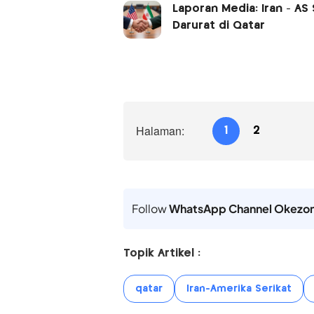
Laporan Media: Iran - A
Darurat di Qatar
Halaman:
1
2
Follow
WhatsApp Channel Okezo
Topik Artikel :
qatar
Iran-Amerika Serikat