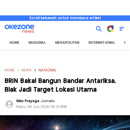
Scroll kebawah untuk membaca artikel
HOME
NASIONAL
MEGAPOLITAN
INTERNATIONAL
NU
HOME
NEWS
NASIONAL
BRIN Bakal Bangun Bandar Antariksa,
Biak Jadi Target Lokasi Utama
Niko Prayoga
,
Jurnalis
Rabu, 08 Juli 2026 |16:31 WIB