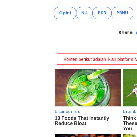
Opini
NU
PKB
PBNU
Share