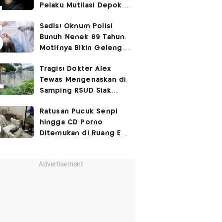
Pelaku Mutilasi Depok:
Murka Digerayangi
Sadis! Oknum Polisi
Korban di Kontrakan
Bunuh Nenek 69 Tahun,
Motifnya Bikin Geleng
Kepala
Tragis! Dokter Alex
Tewas Mengenaskan di
Samping RSUD Siak
Akibat Suntikan
Ratusan Pucuk Senpi
Rocuronium
hingga CD Porno
Ditemukan di Ruang Eks
Ketua Yayasan Sekolah
Advertisement