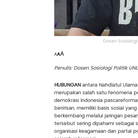
Dosen Sosiologi
A
A
A
Penulis: Dosen Sosiologi Politik U
HUBUNGAN
antara Nahdlatul Ulama
merupakan salah satu fenomena po
demokrasi Indonesia pascareformasi
beririsan, memiliki basis sosial ya
berkembang melalui jaringan pesant
tersebut sering dipahami sebagai 
organisasi keagamaan dan partai pol