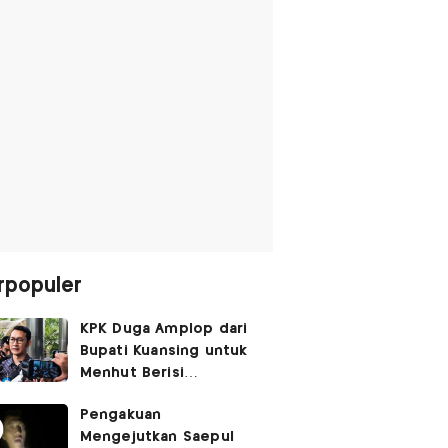
rpopuler
KPK Duga Amplop dari
Bupati Kuansing untuk
Menhut Berisi
SGD14.000,
Pengakuan
Pengembaliannya
Mengejutkan Saepul
Belum Utuh