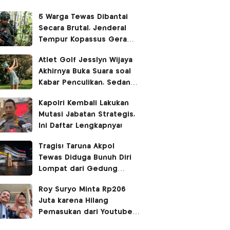
5 Warga Tewas Dibantai
Secara Brutal, Jenderal
Tempur Kopassus Geram
Turun Tangan Kejar KKB
Atlet Golf Jesslyn Wijaya
Akhirnya Buka Suara soal
Kabar Penculikan, Sedang
Liburan di Bangkok
Kapolri Kembali Lakukan
Mutasi Jabatan Strategis,
Ini Daftar Lengkapnya!
Tragis! Taruna Akpol
Tewas Diduga Bunuh Diri
Lompat dari Gedung
Hoegeng
Roy Suryo Minta Rp206
Juta karena Hilang
Pemasukan dari Youtube
dan Bayar Pengacara, Ini