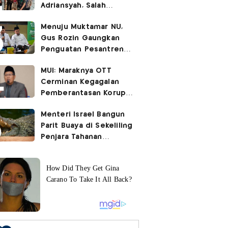
Adriansyah, Salah
Satunya Don Ritto
Menuju Muktamar NU,
Gus Rozin Gaungkan
Penguatan Pesantren
dan Ukhuwah Nahdliyah
MUI: Maraknya OTT
Cerminan Kegagalan
Pemberantasan Korupsi
Beri Efek Jera!
Menteri Israel Bangun
Parit Buaya di Sekeliling
Penjara Tahanan
Palestina