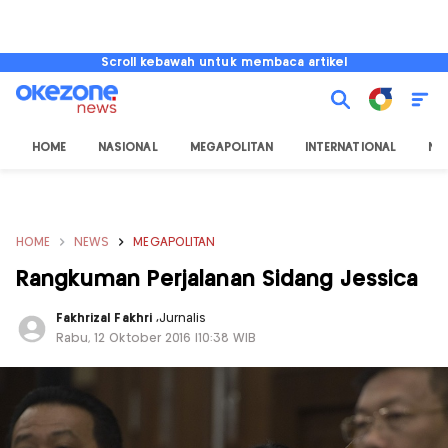
Scroll kebawah untuk membaca artikel
HOME
NASIONAL
MEGAPOLITAN
INTERNATIONAL
NU
HOME
NEWS
MEGAPOLITAN
Rangkuman Perjalanan Sidang Jessica
Fakhrizal Fakhri
,
Jurnalis
Rabu, 12 Oktober 2016 |10:38 WIB