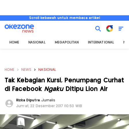
Scroll kebawah untuk membaca artikel
HOME
NASIONAL
MEGAPOLITAN
INTERNATIONAL
NU
HOME
NEWS
NASIONAL
Tak Kebagian Kursi, Penumpang Curhat
di Facebook
Ngaku
Ditipu Lion Air
Rizka Diputra
,
Jurnalis
Jum'at, 22 Desember 2017 |10:50 WIB