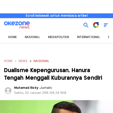
Scroll kebawah untuk membaca artikel
HOME
NASIONAL
MEGAPOLITAN
INTERNATIONAL
NU
HOME
NEWS
NASIONAL
Dualisme Kepengurusan, Hanura
Tengah Menggali Kuburannya Sendiri
Muhamad Rizky
,
Jurnalis
Sabtu, 20 Januari 2018 |06:39 WIB