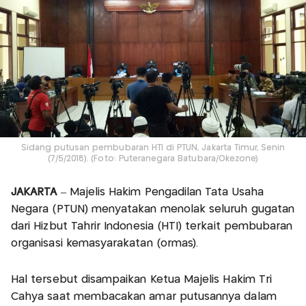
Sidang putusan pembubaran HTI di PTUN, Jakarta Timur, Senin
(7/5/2018). (Foto: Puteranegara Batubara/Okezone)
JAKARTA
– Majelis Hakim Pengadilan Tata Usaha
Negara (PTUN) menyatakan menolak seluruh gugatan
dari Hizbut Tahrir Indonesia (HTI) terkait pembubaran
organisasi kemasyarakatan (ormas).
Hal tersebut disampaikan Ketua Majelis Hakim Tri
Cahya saat membacakan amar putusannya dalam