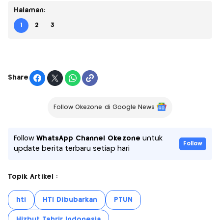
Halaman:
1
2
3
Share
Follow Okezone di Google News
Follow
WhatsApp Channel Okezone
untuk
Follow
update berita terbaru setiap hari
Topik Artikel :
hti
HTI Dibubarkan
PTUN
Hizbut Tahrir Indonesia