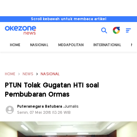
Scroll kebawah untuk membaca artikel
HOME
NASIONAL
MEGAPOLITAN
INTERNATIONAL
NU
HOME
NEWS
NASIONAL
PTUN Tolak Gugatan HTI soal
Pembubaran Ormas
Puteranegara Batubara
,
Jurnalis
Senin, 07 Mei 2018 |13:26 WIB