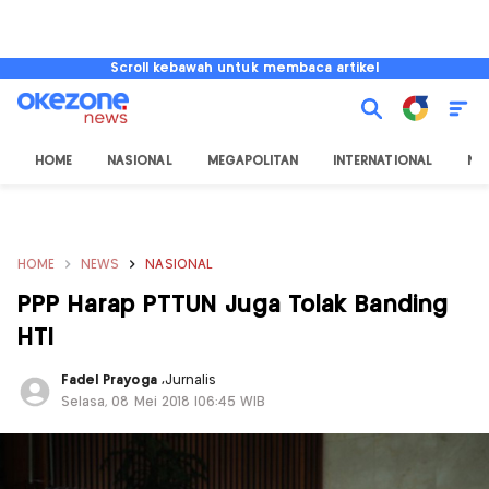
Scroll kebawah untuk membaca artikel
HOME
NASIONAL
MEGAPOLITAN
INTERNATIONAL
NU
HOME
NEWS
NASIONAL
PPP Harap PTTUN Juga Tolak Banding
HTI
Fadel Prayoga
,
Jurnalis
Selasa, 08 Mei 2018 |06:45 WIB