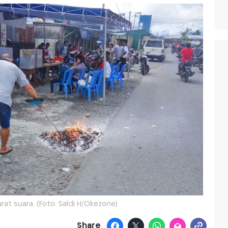
at suara. (Foto: Saldi H/Okezone)
Share