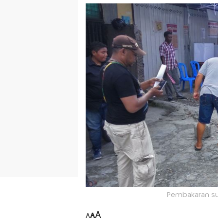
Pembakaran sur
A
A
A