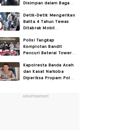
Disimpan dalam Bagasi
Honda Jazz
Detik-Detik Mengerikan
Balita 4 Tahun Tewas
Ditabrak Mobil
Kapolsek
Polisi Tangkap
Komplotan Bandit
Pencuri Baterai Tower,
Kerugian Capai Rp432
Kapolresta Banda Aceh
Juta
dan Kasat Narkoba
Diperiksa Propam Polri,
Ada Apa?
Advertisement