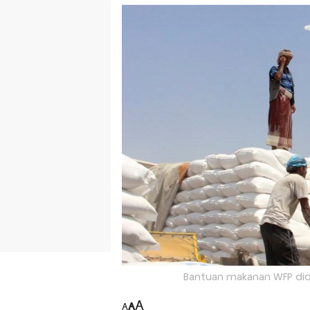
Bantuan makanan WFP didis
A
A
A