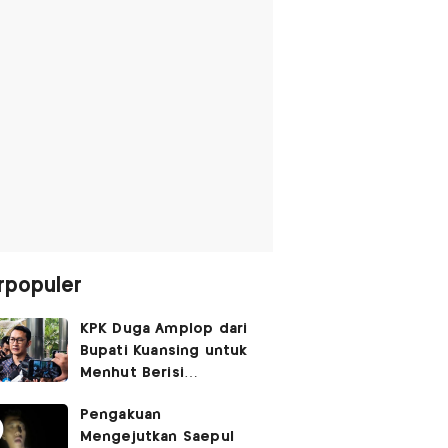
rpopuler
KPK Duga Amplop dari
Bupati Kuansing untuk
Menhut Berisi
SGD14.000,
Pengakuan
Pengembaliannya
Mengejutkan Saepul
Belum Utuh