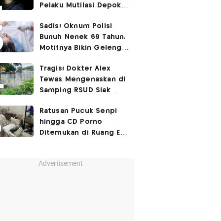
Pelaku Mutilasi Depok:
Murka Digerayangi
Sadis! Oknum Polisi
Korban di Kontrakan
Bunuh Nenek 69 Tahun,
Motifnya Bikin Geleng
Kepala
Tragis! Dokter Alex
Tewas Mengenaskan di
Samping RSUD Siak
Akibat Suntikan
Ratusan Pucuk Senpi
Rocuronium
hingga CD Porno
Ditemukan di Ruang Eks
Ketua Yayasan Sekolah
Advertisement