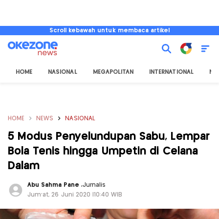
Scroll kebawah untuk membaca artikel
HOME
NASIONAL
MEGAPOLITAN
INTERNATIONAL
NU
HOME
NEWS
NASIONAL
5 Modus Penyelundupan Sabu, Lempar
Bola Tenis hingga Umpetin di Celana
Dalam
Abu Sahma Pane
,
Jurnalis
Jum'at, 26 Juni 2020 |10:40 WIB