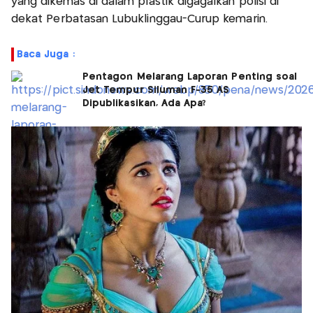
yang dikemas di dalam plastik digagalkan polisi di
dekat Perbatasan Lubuklinggau-Curup kemarin.
Baca Juga :
Pentagon Melarang Laporan Penting soal
Jet Tempur Siluman F-35 AS
Dipublikasikan, Ada Apa?