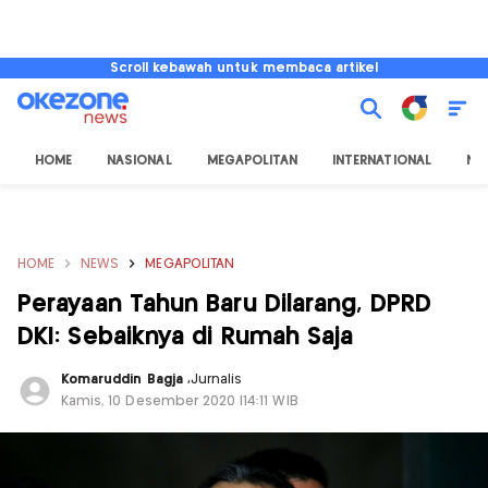
Scroll kebawah untuk membaca artikel
HOME
NASIONAL
MEGAPOLITAN
INTERNATIONAL
NU
HOME
NEWS
MEGAPOLITAN
Perayaan Tahun Baru Dilarang, DPRD
DKI: Sebaiknya di Rumah Saja
Komaruddin Bagja
,
Jurnalis
Kamis, 10 Desember 2020 |14:11 WIB