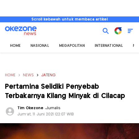
Scroll kebawah untuk membaca artikel
HOME
NASIONAL
MEGAPOLITAN
INTERNATIONAL
NU
HOME
NEWS
JATENG
Pertamina Selidiki Penyebab
Terbakarnya Kilang Minyak di Cilacap
Tim Okezone
,
Jurnalis
Jum'at, 11 Juni 2021 |22:07 WIB