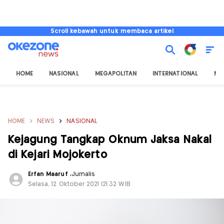
Scroll kebawah untuk membaca artikel
HOME
NASIONAL
MEGAPOLITAN
INTERNATIONAL
NU
HOME
NEWS
NASIONAL
Kejagung Tangkap Oknum Jaksa Nakal
di Kejari Mojokerto
Erfan Maaruf
,
Jurnalis
Selasa, 12 Oktober 2021 |21:32 WIB