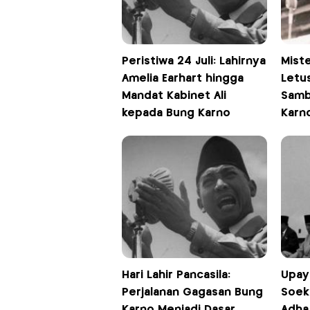
Peristiwa 24 Juli: Lahirnya
Miste
Amelia Earhart hingga
Letu
Mandat Kabinet Ali
Samb
kepada Bung Karno
Karn
Hari Lahir Pancasila:
Upay
Perjalanan Gagasan Bung
Soeka
Karno Menjadi Dasar
Adha