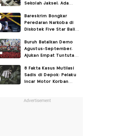
Sekolah Jaksel, Ada
Dugaan Narkoba hingga
Bareskrim Bongkar
Ruang Bunker
Peredaran Narkoba di
Diskotek Five Star Bali,
Ini Penampakannya!
Buruh Batalkan Demo
Agustus-September,
Ajukan Empat Tuntutan
ke Pemerintah
8 Fakta Kasus Mutilasi
Sadis di Depok: Pelaku
Incar Motor Korban
hingga Motif Terungkap
Advertisement