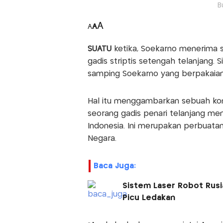
B
A
A
A
SUATU
ketika, Soekarno menerima
gadis striptis setengah telanjang. 
samping Soekarno yang berpakaian 
Hal itu menggambarkan sebuah komb
seorang gadis penari telanjang me
Indonesia. Ini merupakan perbuata
Negara.
Baca Juga:
Sistem Laser Robot Rusi
Picu Ledakan