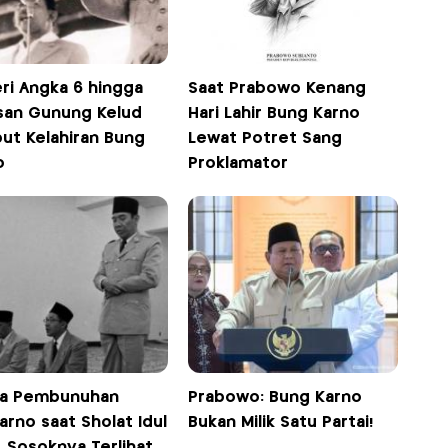
ri Angka 6 hingga
Saat Prabowo Kenang
san Gunung Kelud
Hari Lahir Bung Karno
ut Kelahiran Bung
Lewat Potret Sang
o
Proklamator
a Pembunuhan
Prabowo: Bung Karno
rno saat Sholat Idul
Bukan Milik Satu Partai!
, Sosoknya Terlihat