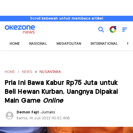
Scroll kebawah untuk membaca artikel
HOME
NASIONAL
MEGAPOLITAN
INTERNATIONAL
NU
HOME
NEWS
NUSANTARA
Pria Ini Bawa Kabur Rp75 Juta untuk
Beli Hewan Kurban, Uangnya Dipakai
Main Game
Online
Demon Fajri
,
Jurnalis
Kamis, 14 Juli 2022 |10:53 WIB