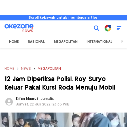
Scroll kebawah untuk membaca artikel
HOME
NASIONAL
MEGAPOLITAN
INTERNATIONAL
NU
HOME
NEWS
MEGAPOLITAN
12 Jam Diperiksa Polisi, Roy Suryo
Keluar Pakai Kursi Roda Menuju Mobil
Erfan Maaruf
,
Jurnalis
Jum'at, 22 Juli 2022 |23:33 WIB